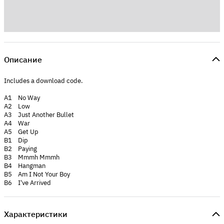
Описание
Includes a download code.
A1 No Way
A2 Low
A3 Just Another Bullet
A4 War
A5 Get Up
B1 Dip
B2 Paying
B3 Mmmh Mmmh
B4 Hangman
B5 Am I Not Your Boy
B6 I've Arrived
Характеристики