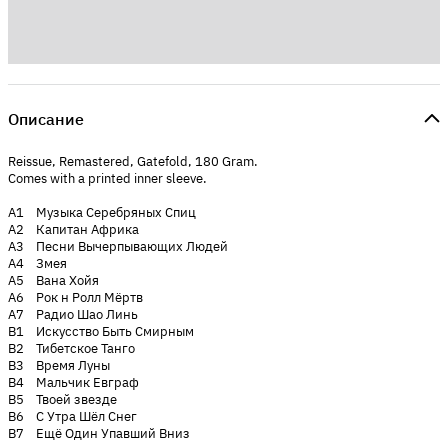
Описание
Reissue, Remastered, Gatefold, 180 Gram.
Comes with a printed inner sleeve.
A1 Музыка Серебряных Спиц
A2 Капитан Африка
A3 Песни Вычерпывающих Людей
A4 Змея
A5 Вана Хойя
A6 Рок н Ролл Мёртв
A7 Радио Шао Линь
B1 Искусство Быть Смирным
B2 Тибетское Танго
B3 Время Луны
B4 Мальчик Евграф
B5 Твоей звезде
B6 С Утра Шёл Снег
B7 Ещё Один Упавший Вниз