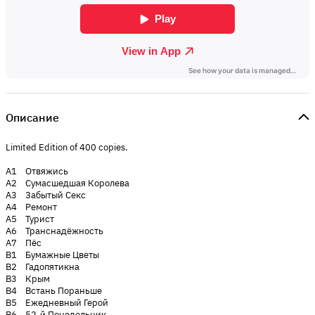
Описание
Limited Edition of 400 copies.
A1 Отвяжись
A2 Сумасшедшая Королева
A3 Забытый Секс
A4 Ремонт
A5 Турист
A6 Транснадёжность
A7 Пёс
B1 Бумажные Цветы
B2 Гадопятикна
B3 Крым
B4 Встань Пораньше
B5 Ежедневный Герой
B6 52-й Понедельник