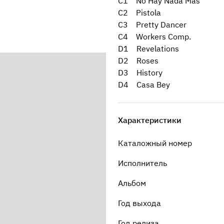
C1 No Hay Nada Mas
C2 Pistola
C3 Pretty Dancer
C4 Workers Comp.
D1 Revelations
D2 Roses
D3 History
D4 Casa Bey
Характеристики
Каталожный номер
Исполнитель
Альбом
Год выхода
Год релиза