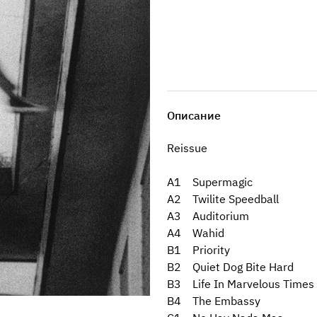
Описание
Reissue
A1 Supermagic
A2 Twilite Speedball
A3 Auditorium
A4 Wahid
B1 Priority
B2 Quiet Dog Bite Hard
B3 Life In Marvelous Times
B4 The Embassy