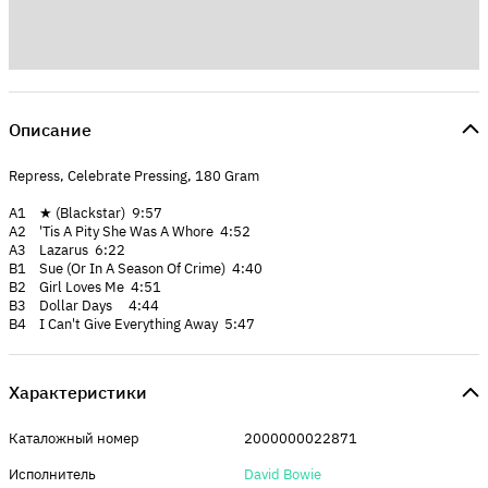
Описание
Repress, Celebrate Pressing, 180 Gram
A1 ★ (Blackstar) 9:57
A2 'Tis A Pity She Was A Whore 4:52
A3 Lazarus 6:22
B1 Sue (Or In A Season Of Crime) 4:40
B2 Girl Loves Me 4:51
B3 Dollar Days 4:44
B4 I Can't Give Everything Away 5:47
Характеристики
Каталожный номер
2000000022871
Исполнитель
David Bowie