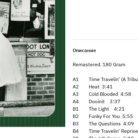
Описание
Remastered. 180 Gram
A1 Time Travelin' (A Tribu
A2 Heat 3:41
A3 Cold Blooded 4:58
A4 Dooinit 3:37
B1 The Light 4:21
B2 Funky For You 5:55
B3 The Questions 4:09
B4 Time Travelin' Repris