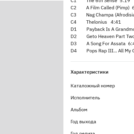
C1 The 6th Sense 5:19
C2 A Film Called (Pimp) 
C3 Nag Champa (Afrodisiac
C4 Thelonius 4:41
D1 Payback Is A Grandmo
D2 Geto Heaven Part Two
D3 A Song For Assata 6:
D4 Pops Rap III... All My 
Характеристики
Каталожный номер
Исполнитель
Альбом
Год выхода
Год релиза