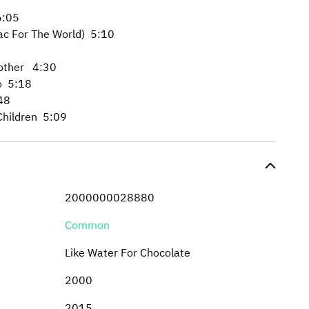
6:05
 For The World) 5:10
ther 4:30
 5:18
48
Children 5:09
2000000028880
Common
Like Water For Chocolate
2000
2015