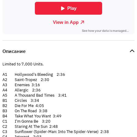
Описание
Limited to 7,000 Units.
A1 Hollywood's Bleeding 2:36
A2 Saint-Tropez 2:30
A3 Enemies 3:16
A4 Allergic 2:36
A5 A Thousand Bad Times 3:41
B1 Circles 3:34
B2 Die For Me 4:05
B3 On The Road 3:38
B4 Take What You Want 3:49
C1 I'm Gonna Be 3:20
C2 Staring At The Sun 2:48
C3 Sunflower (Spider-Man: Into The Spider-Verse) 2:38
C4 Internet 2:03