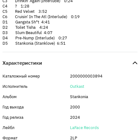
C3 Drinkin' Again (Interlude) 0:24
C4 ? 1:28
C5 Red Velvet 3:52
C6 Cruisin' In The Atl (Interlude) 0:19
D1 Gangsta Sh*t 4:41
D2 Toilet Tisha 4:24
D3 Slum Beautiful 4:07
D4 Pre-Nump (Interlude) 0:27
D5 Stankonia (Stanklove) 6:51
Характеристики
Каталожный номер
2000000003894
Исполнитель
Outkast
Альбом
Stankonia
Год выхода
2000
Год релиза
2024
Лейбл
LaFace Records
Формат
2LP