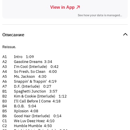
Описание
Reissue.
A1 Intro 1:09
A2 Gasoline Dreams 3:34
A3 I'm Cool (Interlude) 0:42
A4 So Fresh, So Clean 4:00
A5 Ms. Jackson 4:30
A6 Snappin' & Trappin' 4:19
A7 D.F. (Interlude) 0:27
B1 Spaghetti Junction 3:57
B2 Kim & Cookie (Interlude) 1:12
B3 I'll Call Before I Come 4:18
B4 B.O.B. 5:04
B5 Xplosion 4:08
B6 Good Hair (Interlude) 0:14
C1 We Luv Deez Hoez 4:10
C2 Humble Mumble 4:50