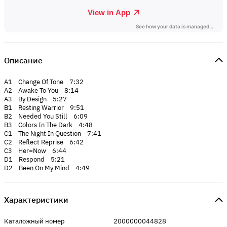
Описание
A1 Change Of Tone 7:32
A2 Awake To You 8:14
A3 By Design 5:27
B1 Resting Warrior 9:51
B2 Needed You Still 6:09
B3 Colors In The Dark 4:48
C1 The Night In Question 7:41
C2 Reflect Reprise 6:42
C3 Her=Now 6:44
D1 Respond 5:21
D2 Been On My Mind 4:49
Характеристики
Каталожный номер
2000000044828