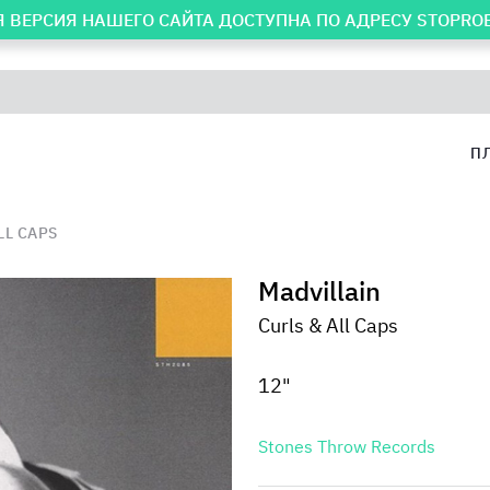
 ВЕРСИЯ НАШЕГО САЙТА ДОСТУПНА ПО АДРЕСУ
STOPRO
П
LL CAPS
Madvillain
Curls & All Caps
12"
Stones Throw Records