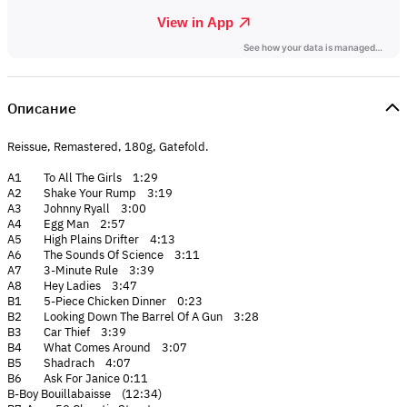
Описание
Reissue, Remastered, 180g, Gatefold.
A1 To All The Girls 1:29
A2 Shake Your Rump 3:19
A3 Johnny Ryall 3:00
A4 Egg Man 2:57
A5 High Plains Drifter 4:13
A6 The Sounds Of Science 3:11
A7 3-Minute Rule 3:39
A8 Hey Ladies 3:47
B1 5-Piece Chicken Dinner 0:23
B2 Looking Down The Barrel Of A Gun 3:28
B3 Car Thief 3:39
B4 What Comes Around 3:07
B5 Shadrach 4:07
B6 Ask For Janice 0:11
B-Boy Bouillabaisse (12:34)