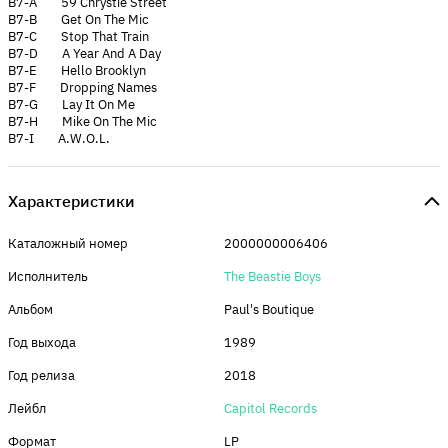
B7-A 59 Chrystie Street
B7-B Get On The Mic
B7-C Stop That Train
B7-D A Year And A Day
B7-E Hello Brooklyn
B7-F Dropping Names
B7-G Lay It On Me
B7-H Mike On The Mic
B7-I A.W.O.L.
Характеристики
Каталожный номер
2000000006406
Исполнитель
The Beastie Boys
Альбом
Paul's Boutique
Год выхода
1989
Год релиза
2018
Лейбл
Capitol Records
Формат
LP