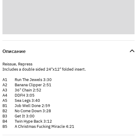
Описание
Reissue, Repress
Includes a double sided 24"x12" folded insert.
A1 Run The Jewels 3:30
A2 Banana Clipper 2:51
A3 36" Chain 2:52
A4 DDFH 3:05
A5 Sea Legs 3:40
B1 Job Well Done 2:59
B2 No Come Down 3:28
B3 Get It 3:00
B4 Twin Hype Back 3:12
B5 A Christmas Fucking Miracle 4:21