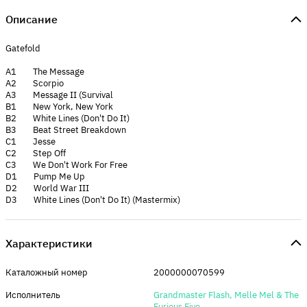
Описание
Gatefold
A1 The Message
A2 Scorpio
A3 Message II (Survival
B1 New York, New York
B2 White Lines (Don't Do It)
B3 Beat Street Breakdown
C1 Jesse
C2 Step Off
C3 We Don't Work For Free
D1 Pump Me Up
D2 World War III
D3 White Lines (Don't Do It) (Mastermix)
Характеристики
Каталожный номер
2000000070599
Исполнитель
Grandmaster Flash, Melle Mel & The
Furious Five