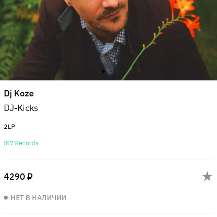
Dj Koze
DJ-Kicks
2LP
!K7 Records
4290 ₽
НЕТ В НАЛИЧИИ