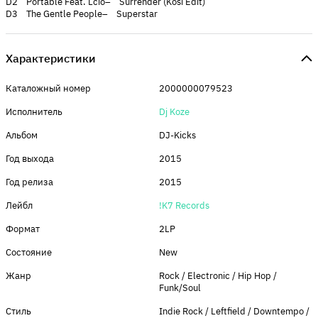
D2 Portable Feat. Lcio– Surrender (Kosi Edit)
D3 The Gentle People– Superstar
Характеристики
Каталожный номер
2000000079523
Исполнитель
Dj Koze
Альбом
DJ-Kicks
Год выхода
2015
Год релиза
2015
Лейбл
!K7 Records
Формат
2LP
Состояние
New
Жанр
Rock / Electronic / Hip Hop /
Funk/Soul
Стиль
Indie Rock / Leftfield / Downtempo /