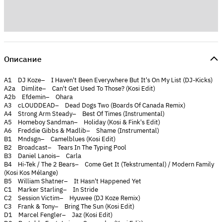
Описание
A1 DJ Koze– I Haven't Been Everywhere But It's On My List (DJ-Kicks)
A2a Dimlite– Can't Get Used To Those? (Kosi Edit)
A2b Efdemin– Ohara
A3 cLOUDDEAD– Dead Dogs Two (Boards Of Canada Remix)
A4 Strong Arm Steady– Best Of Times (Instrumental)
A5 Homeboy Sandman– Holiday (Kosi & Fink's Edit)
A6 Freddie Gibbs & Madlib– Shame (Instrumental)
B1 Mndsgn– Camelblues (Kosi Edit)
B2 Broadcast– Tears In The Typing Pool
B3 Daniel Lanois– Carla
B4 Hi-Tek / The 2 Bears– Come Get It (Tekstrumental) / Modern Family
(Kosi Kos Mélange)
B5 William Shatner– It Hasn't Happened Yet
C1 Marker Starling– In Stride
C2 Session Victim– Hyuwee (DJ Koze Remix)
C3 Frank & Tony– Bring The Sun (Kosi Edit)
D1 Marcel Fengler– Jaz (Kosi Edit)