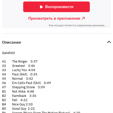
Описание
Gatefold
A1 The Ringer 5:37
A2 Greatest 3:46
A3 Lucky You 4:04
A4 Paul (Skit) 0:35
A5 Normal 3:42
A6 Em Calls Paul (Skit) 0:49
A7 Stepping Stone 5:09
B1 Not Alike 4:48
B2 Kamikaze 3:36
B3 Fall 4:22
B4 Nice Guy 2:30
B5 Good Guy 2:22
B6 Venom (Music From The Motion Picture) 4:29