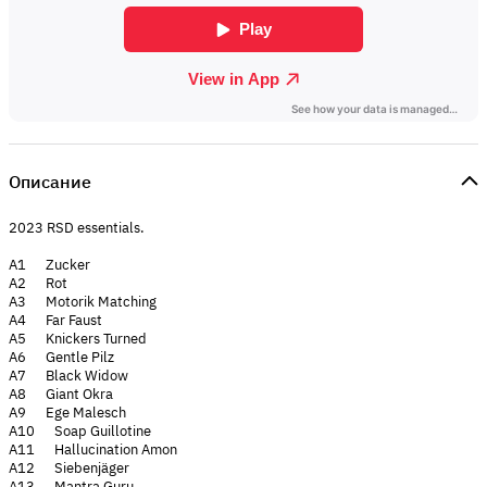
Описание
2023 RSD essentials.
A1 Zucker
A2 Rot
A3 Motorik Matching
A4 Far Faust
A5 Knickers Turned
A6 Gentle Pilz
A7 Black Widow
A8 Giant Okra
A9 Ege Malesch
A10 Soap Guillotine
A11 Hallucination Amon
A12 Siebenjäger
A13 Mantra Guru