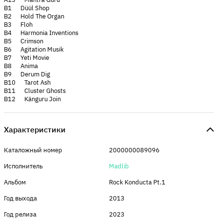
B1 Düül Shop
B2 Hold The Organ
B3 Floh
B4 Harmonia Inventions
B5 Crimson
B6 Agitation Musik
B7 Yeti Movie
B8 Anima
B9 Derum Dig
B10 Tarot Ash
B11 Cluster Ghosts
B12 Känguru Join
Характеристики
Каталожный номер
2000000089096
Исполнитель
Madlib
Альбом
Rock Konducta Pt.1
Год выхода
2013
Год релиза
2023