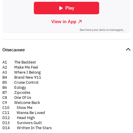
Описание
A1 The Baddest
A2 Make Me Feel
A3 Where I Belong
B4 Brand New 911
B5 Cruise Control
B6 Eulogy
B7 Zipcodes
C8 One Of Us
C9 Welcome Back
C10 Show Me
C11 Wanna Be Loved
D12 Head High
D13 Survivors Guilt
D14 Written In The Stars