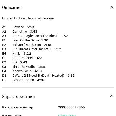
Описание
Limited Edition, Unofficial Release
A1 Beware 5:53
A2 Guillotine 3:43
A3 Spread Eagle Cross The Block 3:52
B1 Lord Of The Game 3:30
B2 Takyon (Death Yon) 2:48
B3 Cut Throat (Instrumental) 1:12
B4 Klink 3:22
C1 Culture Shock 4:21
C2 5D 0:43
C3 Thru The Walls 3:56
C4 Known For It 4:13
D1 I Want It I Need It (Death Heated) 6:11
D2 Blood Creepin 4:50
Характеристики
Каталожный номер
2000000017365
Исполнитель
Death Grips