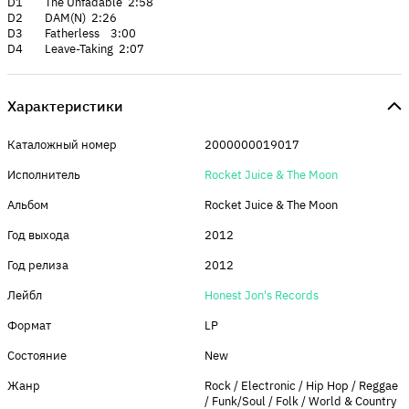
D1 The Unfadable 2:58
D2 DAM(N) 2:26
D3 Fatherless 3:00
D4 Leave-Taking 2:07
Характеристики
Каталожный номер
2000000019017
Исполнитель
Rocket Juice & The Moon
Альбом
Rocket Juice & The Moon
Год выхода
2012
Год релиза
2012
Лейбл
Honest Jon's Records
Формат
LP
Состояние
New
Жанр
Rock / Electronic / Hip Hop / Reggae
/ Funk/Soul / Folk / World & Country