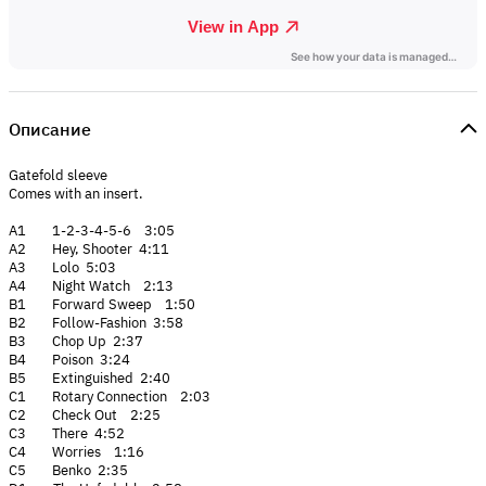
Описание
Gatefold sleeve
Comes with an insert.
A1 1-2-3-4-5-6 3:05
A2 Hey, Shooter 4:11
A3 Lolo 5:03
A4 Night Watch 2:13
B1 Forward Sweep 1:50
B2 Follow-Fashion 3:58
B3 Chop Up 2:37
B4 Poison 3:24
B5 Extinguished 2:40
C1 Rotary Connection 2:03
C2 Check Out 2:25
C3 There 4:52
C4 Worries 1:16
C5 Benko 2:35