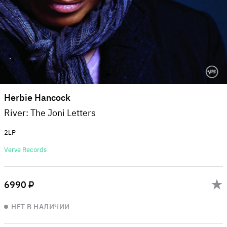
Herbie Hancock
River: The Joni Letters
2LP
Verve Records
6990 ₽
НЕТ В НАЛИЧИИ