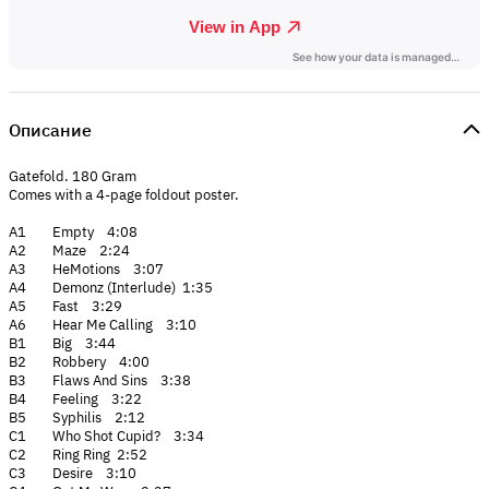
Описание
Gatefold. 180 Gram
Comes with a 4-page foldout poster.
A1 Empty 4:08
A2 Maze 2:24
A3 HeMotions 3:07
A4 Demonz (Interlude) 1:35
A5 Fast 3:29
A6 Hear Me Calling 3:10
B1 Big 3:44
B2 Robbery 4:00
B3 Flaws And Sins 3:38
B4 Feeling 3:22
B5 Syphilis 2:12
C1 Who Shot Cupid? 3:34
C2 Ring Ring 2:52
C3 Desire 3:10