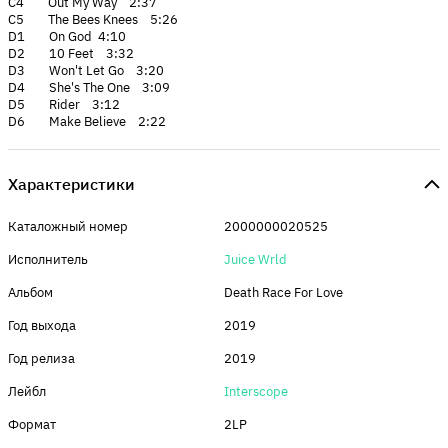
C4 Out My Way 2:37
C5 The Bees Knees 5:26
D1 On God 4:10
D2 10 Feet 3:32
D3 Won't Let Go 3:20
D4 She's The One 3:09
D5 Rider 3:12
D6 Make Believe 2:22
Характеристики
Каталожный номер
2000000020525
Исполнитель
Juice Wrld
Альбом
Death Race For Love
Год выхода
2019
Год релиза
2019
Лейбл
Interscope
Формат
2LP