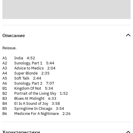
Описание
Reissue.
A1 India 4:52
A2 Sunology, Part 1 5:44
A3 Advice to Medics 2:04
A4 Super Blonde 2:35
A5 Soft Talk 2:44
A6 Sunology, Part 2 7:07
B1 Kingdom Of Not 5:34
B2 Portrait of the Living Sky 1:52
B3 Blues At Midnight 6:33
B4 El Is A Sound of Joy 3:58
B5 Springtime In Chicago 3:54
B6 Medicine For A Nightmare 2:26
Характеристики