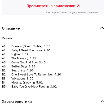
Описание
Reissue
A1 Domelo (Give It To Me) 4:00
A2 Baby I Need Your Love 2:30
A3 Higher 4:02
A4 The Memory 4:31
A5 Come Out And Play 3:45
A6 Better Days 3:17
B1 Searching 4:10
B2 One Sweet Love To Remember 4:20
B3 Vibrations 3:00
B4 Moving, Grooving 5:01
B5 Baby You Give Me A Feeling 3:02
Характеристики