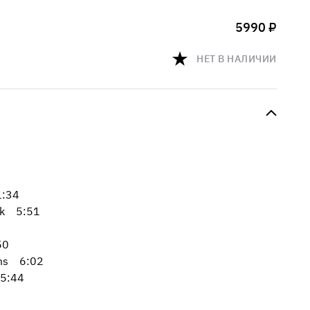
5990 ₽
НЕТ В НАЛИЧИИ
1:34
nk 5:51
50
oms 6:02
5:44