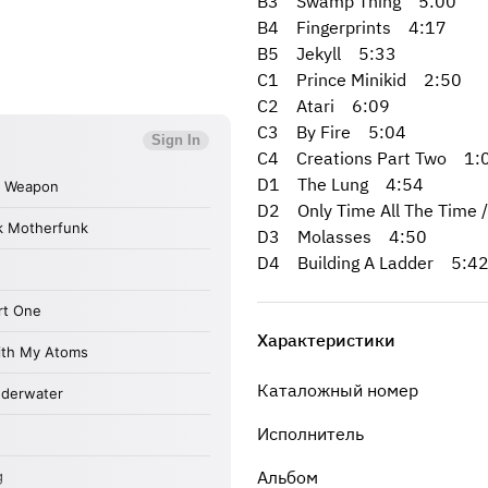
B3 Swamp Thing 5:00
B4 Fingerprints 4:17
B5 Jekyll 5:33
C1 Prince Minikid 2:50
C2 Atari 6:09
C3 By Fire 5:04
C4 Creations Part Two 1:
D1 The Lung 4:54
D2 Only Time All The Time /
D3 Molasses 4:50
D4 Building A Ladder 5:4
Характеристики
Каталожный номер
Исполнитель
Альбом