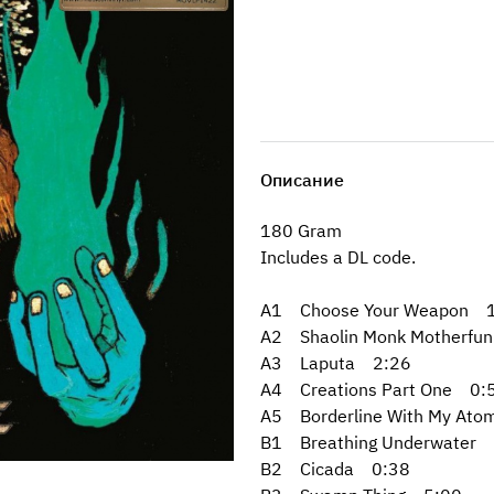
Описание
180 Gram
Includes a DL code.
A1 Choose Your Weapon 
A2 Shaolin Monk Motherfu
A3 Laputa 2:26
A4 Creations Part One 0:
A5 Borderline With My At
B1 Breathing Underwater 
B2 Cicada 0:38