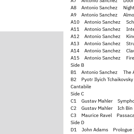
A7 Antonio Sanchez Doors
A8 Antonio Sanchez Night
A9 Antonio Sanchez Almo
A10 Antonio Sanchez Sch
A11 Antonio Sanchez Inte
A12 Antonio Sanchez Kin
A13 Antonio Sanchez Strut
A14 Antonio Sanchez Clau
A15 Antonio Sanchez Fire 
Side B
B1 Antonio Sanchez The Anx
B2 Pyotr Ilyich Tchaikovsky
Cantabile
Side C
C1 Gustav Mahler Symphony
C2 Gustav Mahler Ich Bin
C3 Maurice Ravel Passacail
Side D
D1 John Adams Prologue : C