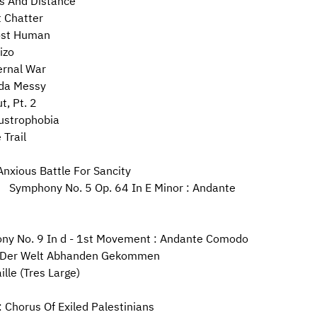
 And Distance
 Chatter
st Human
izo
rnal War
da Messy
, Pt. 2
strophobia
Trail
ious Battle For Sancity
 Symphony No. 5 Op. 64 In E Minor : Andante
 No. 9 In d - 1st Movement : Andante Comodo
 Der Welt Abhanden Gekommen
le (Tres Large)
horus Of Exiled Palestinians