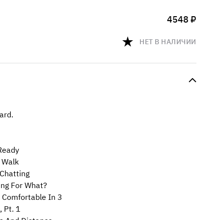
4548 ₽
НЕТ В НАЛИЧИИ
ard.
Ready
 Walk
Chatting
ng For What?
omfortable In 3
 Pt. 1