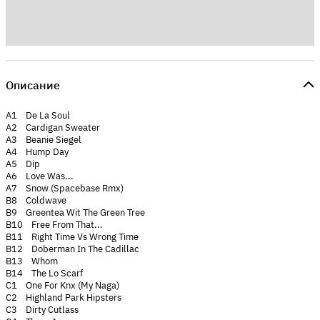
Описание
A1 De La Soul
A2 Cardigan Sweater
A3 Beanie Siegel
A4 Hump Day
A5 Dip
A6 Love Was...
A7 Snow (Spacebase Rmx)
B8 Coldwave
B9 Greentea Wit The Green Tree
B10 Free From That...
B11 Right Time Vs Wrong Time
B12 Doberman In The Cadillac
B13 Whom
B14 The Lo Scarf
C1 One For Knx (My Naga)
C2 Highland Park Hipsters
C3 Dirty Cutlass