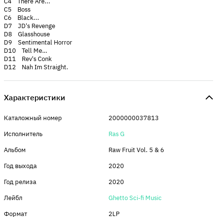
C4 There Are...
C5 Boss
C6 Black...
D7 JD's Revenge
D8 Glasshouse
D9 Sentimental Horror
D10 Tell Me…
D11 Rev's Conk
D12 Nah Im Straight.
Характеристики
Каталожный номер
2000000037813
Исполнитель
Ras G
Альбом
Raw Fruit Vol. 5 & 6
Год выхода
2020
Год релиза
2020
Лейбл
Ghetto Sci-fi Music
Формат
2LP