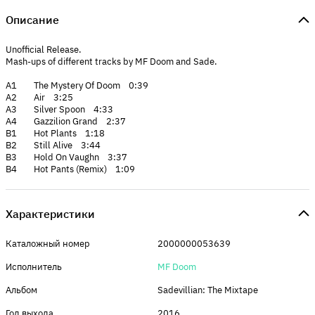
Описание
Unofficial Release.
Mash-ups of different tracks by MF Doom and Sade.
A1 The Mystery Of Doom 0:39
A2 Air 3:25
A3 Silver Spoon 4:33
A4 Gazzilion Grand 2:37
B1 Hot Plants 1:18
B2 Still Alive 3:44
B3 Hold On Vaughn 3:37
B4 Hot Pants (Remix) 1:09
Характеристики
Каталожный номер
2000000053639
Исполнитель
MF Doom
Альбом
Sadevillian: The Mixtape
Год выхода
2016