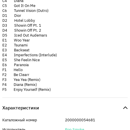
C4 Diana
C5 Got It On Me
C6 Tunnel Vision (Outro)
D1 Dior
D2 Hotel Lobby
D3 Showin Off Pt. 1
D4 Showin Off Pt. 2
D5 Iced Out Audemars
E1 Woo Year
E2 Tsunami
E3 Backseat
E4 Imperfections (Interlude)
E5 She Feelin Nice
E6 Paranoia
F1 Hello
F2 Be Clearr
F3 Yea Yea (Remix)
F4 Diana (Remix)
F5 Enjoy Yourself (Remix)
Характеристики
Каталожный номер
2000000054681
Исполнитель
Pop Smoke