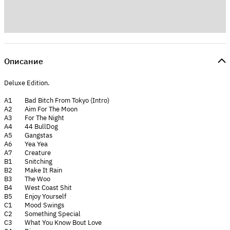
Описание
Deluxe Edition.
A1 Bad Bitch From Tokyo (Intro)
A2 Aim For The Moon
A3 For The Night
A4 44 BullDog
A5 Gangstas
A6 Yea Yea
A7 Creature
B1 Snitching
B2 Make It Rain
B3 The Woo
B4 West Coast Shit
B5 Enjoy Yourself
C1 Mood Swings
C2 Something Special
C3 What You Know Bout Love