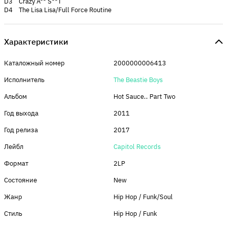
D3 Crazy A** S**T
D4 The Lisa Lisa/Full Force Routine
Характеристики
Каталожный номер
2000000006413
Исполнитель
The Beastie Boys
Альбом
Hot Sauce.. Part Two
Год выхода
2011
Год релиза
2017
Лейбл
Capitol Records
Формат
2LP
Состояние
New
Жанр
Hip Hop / Funk/Soul
Стиль
Hip Hop / Funk