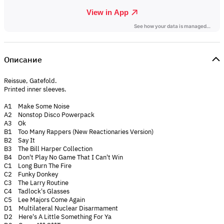
Описание
Reissue, Gatefold.
Printed inner sleeves.
A1 Make Some Noise
A2 Nonstop Disco Powerpack
A3 Ok
B1 Too Many Rappers (New Reactionaries Version)
B2 Say It
B3 The Bill Harper Collection
B4 Don't Play No Game That I Can't Win
C1 Long Burn The Fire
C2 Funky Donkey
C3 The Larry Routine
C4 Tadlock's Glasses
C5 Lee Majors Come Again
D1 Multilateral Nuclear Disarmament
D2 Here's A Little Something For Ya