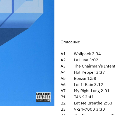
Описание
A1 Wolfpack 2:34
A2 La Luna 3:02
A3 The Chairman's Intent
A4 Hot Pepper 3:37
A5 Bonzai 1:58
A6 Let It Rain 3:12
A7 My Right Lung 2:01
B1 TANK 2:41
B2 Let Me Breathe 2:53
B3 9-24-7000 3:30