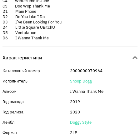
C4 Wintertime in June
C5 Doo Wop Thank Me
D1 Main Phone
D2 Do You Like I Do
D3 I’ve Been Looking For You
D4 Little Square UBitchU
D5 Ventalation
D6 I Wanna Thank Me
Характеристики
Каталожный номер
2000000070964
Исполнитель
Snoop Dogg
Альбом
I Wanna Thank Me
Год выхода
2019
Год релиза
2020
Лейбл
Doggy Style
Формат
2LP