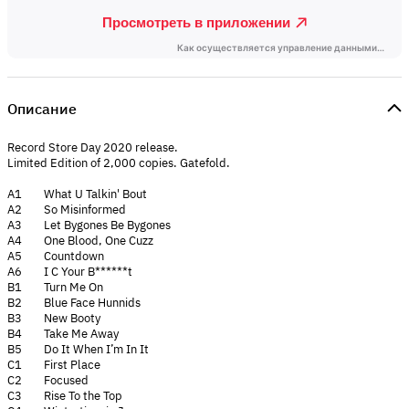
Описание
Record Store Day 2020 release.
Limited Edition of 2,000 copies. Gatefold.
A1 What U Talkin' Bout
A2 So Misinformed
A3 Let Bygones Be Bygones
A4 One Blood, One Cuzz
A5 Countdown
A6 I C Your B******t
B1 Turn Me On
B2 Blue Face Hunnids
B3 New Booty
B4 Take Me Away
B5 Do It When I’m In It
C1 First Place
C2 Focused
C3 Rise To the Top