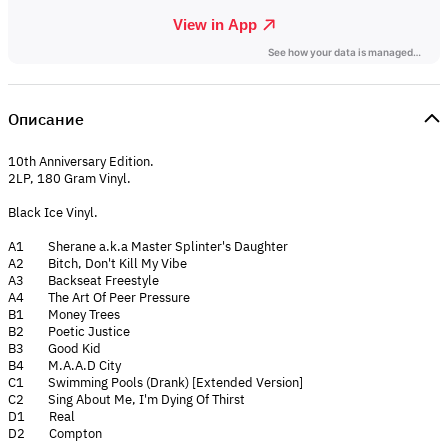
Описание
10th Anniversary Edition.
2LP, 180 Gram Vinyl.
Black Ice Vinyl.
A1 Sherane a.k.a Master Splinter's Daughter
A2 Bitch, Don't Kill My Vibe
A3 Backseat Freestyle
A4 The Art Of Peer Pressure
B1 Money Trees
B2 Poetic Justice
B3 Good Kid
B4 M.A.A.D City
C1 Swimming Pools (Drank) [Extended Version]
C2 Sing About Me, I'm Dying Of Thirst
D1 Real
D2 Compton