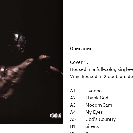
Описание
Cover 1.
Housed in a full-color, single-
Vinyl housed in 2 double-side
A1 Hyaena
A2 Thank God
A3 Modern Jam
A4 My Eyes
A5 God's Country
B1 Sirens