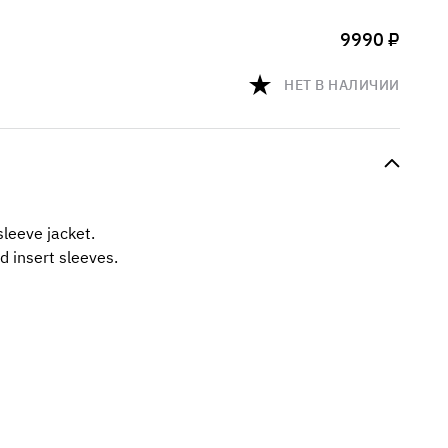
9990 ₽
НЕТ В НАЛИЧИИ
sleeve jacket.
d insert sleeves.