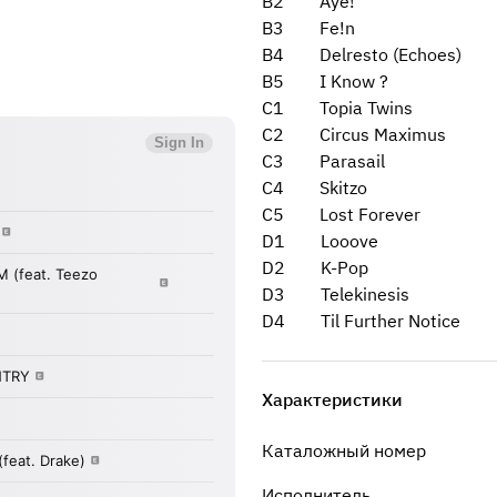
B2 Aye!
B3 Fe!n
B4 Delresto (Echoes)
B5 I Know ?
C1 Topia Twins
C2 Circus Maximus
C3 Parasail
C4 Skitzo
C5 Lost Forever
D1 Looove
D2 K-Pop
D3 Telekinesis
D4 Til Further Notice
Характеристики
Каталожный номер
Исполнитель