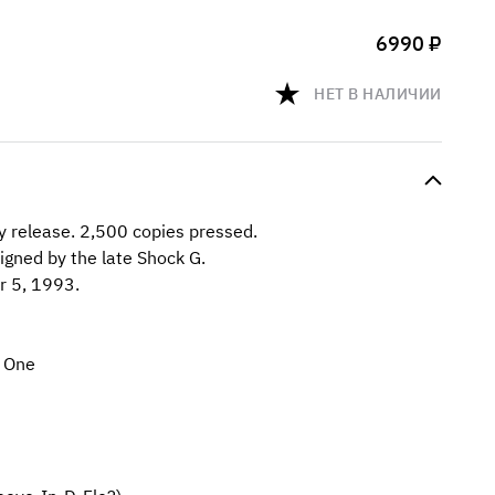
6990 ₽
НЕТ В НАЛИЧИИ
y release. 2,500 copies pressed.
igned by the late Shock G.
r 5, 1993.
 One