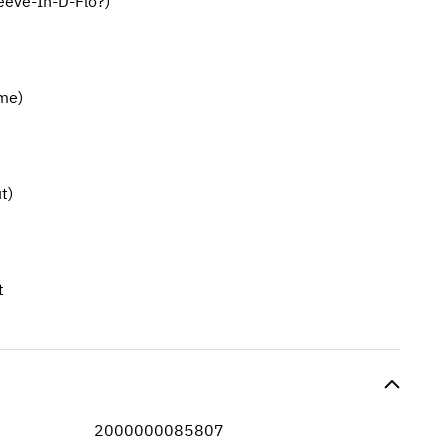
eve-In-D-Flo?)
me)
t)
t
2000000085807