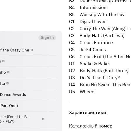
B3 Dope-A-Delic (Do-U-B-Le
B4 Intermission
B5 Wussup With The Luv
C1 Digital Lover
C2 Carry The Way (Along Ti
C3 Body-Hats (Part Two)
C4 Circus Entrance
C5 Jerkit Circus
C6 Circus Exit (The After-Nu
D1 Shake & Bake
D2 Body-Hats (Part Three)
D3 Do Ya Like It Dirty?
D4 Bran Nu Sweat This Bea
D5 Wheee!
Характеристики
Каталожный номер